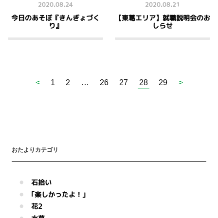
2020.08.24
2020.08.21
今日のあそぼ『きんぎょづく
【東葛エリア】就職説明会のお
り』
しらせ
<
1
2
…
26
27
28
29
>
おたよりカテゴリ
石拾い
｢楽しかったよ！｣
花2